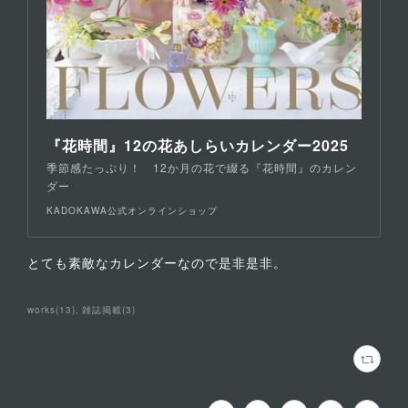
『花時間』12の花あしらいカレンダー2025
季節感たっぷり！ 12か月の花で綴る『花時間』のカレン
ダー
KADOKAWA公式オンラインショップ
とても素敵なカレンダーなので是非是非。
works
(
13
)
雑誌掲載
(
3
)