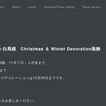
ews
about
works
shooting flower styling
flower lessons
Christmas ＆ Winter Decoration装飾
ration装飾 11月７日～３月末まで。
まで
スデコレーションは12月25日までです。
馬の冬をお楽しみください。