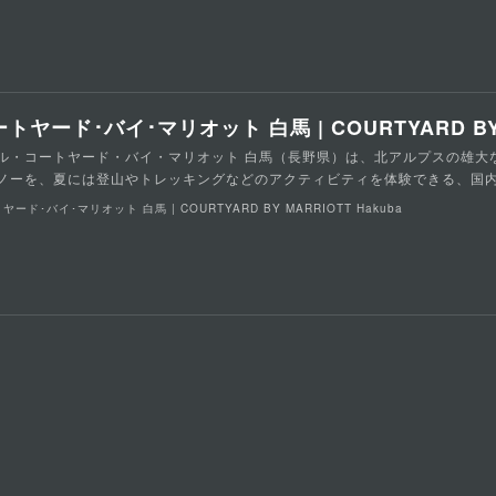
トヤード･バイ･マリオット 白馬 | COURTYARD BY M
ル・コートヤード・バイ・マリオット 白馬（長野県）は、北アルプスの雄大
ノーを、夏には登山やトレッキングなどのアクティビティを体験できる、国
ヤード･バイ･マリオット 白馬 | COURTYARD BY MARRIOTT Hakuba