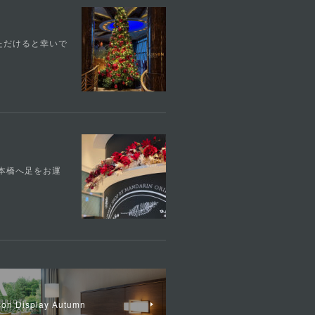
ただけると幸いで
日本橋へ足をお運
Display Autumn