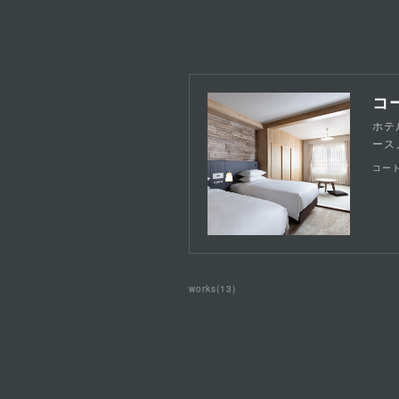
コー
ホテ
ース
コート
works
(
13
)